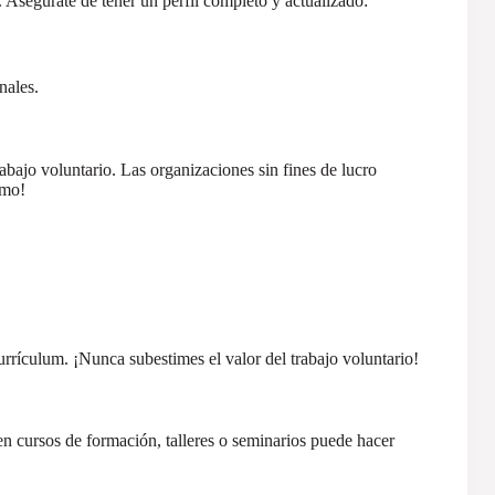
Asegúrate de tener un perfil completo y actualizado:
nales.
rabajo voluntario. Las organizaciones sin fines de lucro
imo!
rrículum. ¡Nunca subestimes el valor del trabajo voluntario!
r en cursos de formación, talleres o seminarios puede hacer