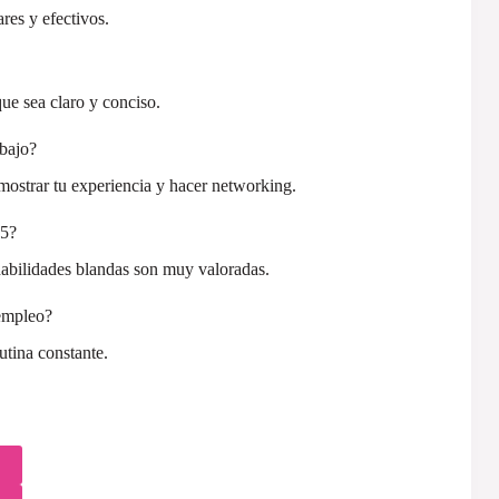
res y efectivos.
que sea claro y conciso.
abajo?
ostrar tu experiencia y hacer networking.
25?
y habilidades blandas son muy valoradas.
empleo?
tina constante.